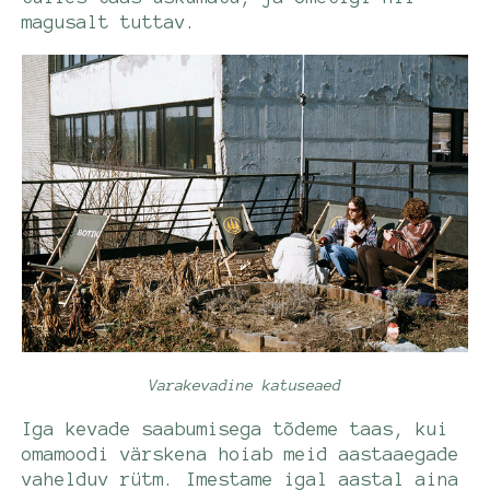
magusalt tuttav.
Varakevadine katuseaed
Iga kevade saabumisega tõdeme taas, kui
omamoodi värskena hoiab meid aastaaegade
vahelduv rütm. Imestame igal aastal aina