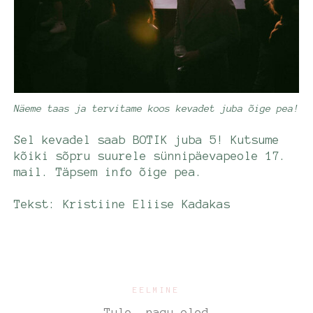
Näeme taas ja tervitame koos kevadet juba õige pea!
Sel kevadel saab BOTIK juba 5! Kutsume
kõiki sõpru suurele sünnipäevapeole 17.
mail. Täpsem info õige pea.
Tekst: Kristiine Eliise Kadakas
EELMINE
Tule, nagu oled