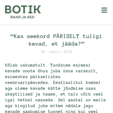
“Kas seekord PÄRISELT tuligi
kevad, et jääda?”
20. märts 2024
Kõlab uskumatult. Tundsime esimesi
kevade noote õhus juba üsna varakult,
esimestes päikselistes
veebruaripäevades. Eestlaslikul kombel
aga oleme kevade kätte jõudmise osas
skeptilised ja teame, et talv võib veel
igal hetkel naaseda. Sel aastal on meile
aga kingitud juba mitme nädala jagu
kevade saabumise tunnet ning kui veel