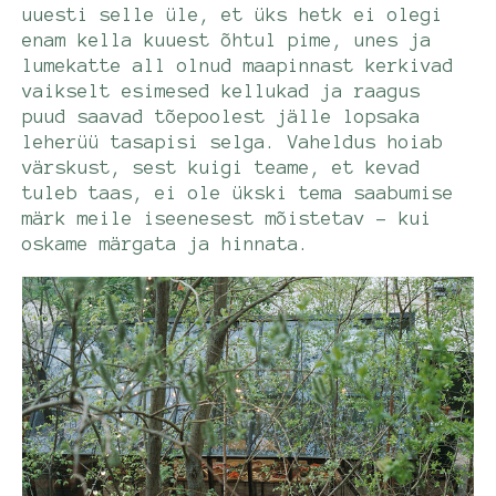
uuesti selle üle, et üks hetk ei olegi
enam kella kuuest õhtul pime, unes ja
lumekatte all olnud maapinnast kerkivad
vaikselt esimesed kellukad ja raagus
puud saavad tõepoolest jälle lopsaka
leherüü tasapisi selga. Vaheldus hoiab
värskust, sest kuigi teame, et kevad
tuleb taas, ei ole ükski tema saabumise
märk meile iseenesest mõistetav - kui
oskame märgata ja hinnata.