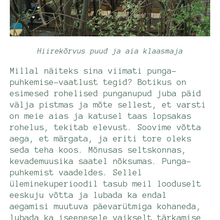
Hiirekõrvus puud ja aia klaasmaja
Millal näiteks sina viimati punga-
puhkemise-vaatlust tegid? Botikus on
esimesed rohelised punganupud juba päid
välja pistmas ja mõte sellest, et varsti
on meie aias ja katusel taas lopsakas
rohelus, tekitab elevust. Soovime võtta
aega, et märgata, ja eriti tore oleks
seda teha koos. Mõnusas seltskonnas,
kevademuusika saatel nõksumas. Punga-
puhkemist vaadeldes. Sellel
üleminekuperioodil tasub meil looduselt
eeskuju võtta ja lubada ka endal
aegamisi muutuva päevarütmiga kohaneda,
lubada ka iseenesele vaikselt tärkamise