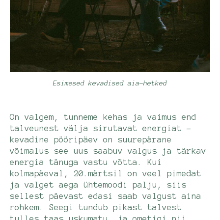
Esimesed kevadised aia-hetked
On valgem, tunneme kehas ja vaimus end
talveunest välja sirutavat energiat -
kevadine pööripäev on suurepärane
võimalus see uus saabuv valgus ja tärkav
energia tänuga vastu võtta. Kui
kolmapäeval, 20.märtsil on veel pimedat
ja valget aega ühtemoodi palju, siis
sellest päevast edasi saab valgust aina
rohkem. Seegi tundub pikast talvest
tulles taas uskumatu, ja ometigi nii