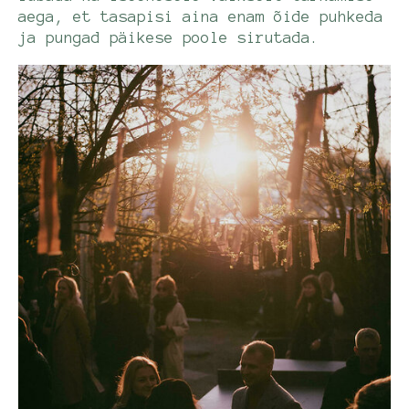
aega, et tasapisi aina enam õide puhkeda
ja pungad päikese poole sirutada.